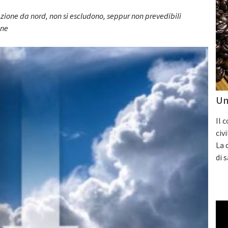
azione da nord, non si escludono, seppur non prevedibili
ine
Un
Il 
civ
La 
di 