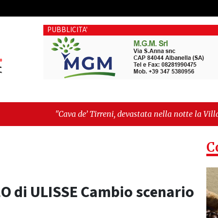
PUBBLICITA'
a de’ Tirreni, devastata nella notte la Villa comunale. Il si
esa tra identità, fragilità sociali e pressioni economiche"
C
EO di ULISSE Cambio scenario