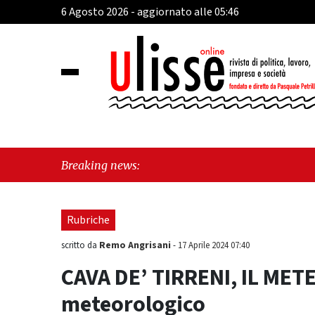
6 Agosto 2026 - aggiornato alle 05:46
"Cav
Breaking news:
sosp
Rubriche
Remo Angrisani
scritto da
-
17 Aprile 2024 07:40
CAVA DE’ TIRRENI, IL MET
meteorologico