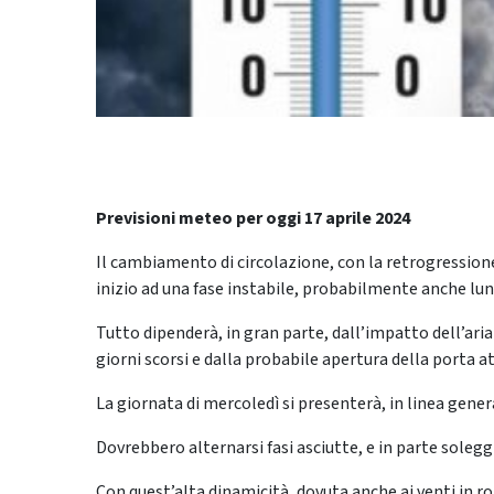
Previsioni meteo per oggi 17 aprile 2024
Il cambiamento di circolazione, con la retrogressione d
inizio ad una fase instabile, probabilmente anche lu
Tutto dipenderà, in gran parte, dall’impatto dell’aria
giorni scorsi e dalla probabile apertura della porta at
La giornata di mercoledì si presenterà, in linea gener
Dovrebbero alternarsi fasi asciutte, e in parte solegg
Con quest’alta dinamicità, dovuta anche ai venti in r