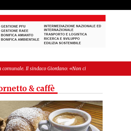
ndaco Giordano: «Non ci fermeremo»"
-
"Italia
ornetto & caffè