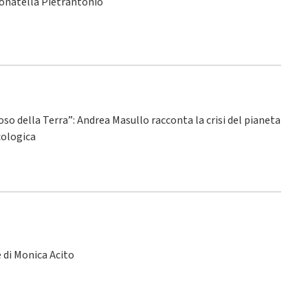
Donatella Pietrantonio
ioso della Terra”: Andrea Masullo racconta la crisi del pianeta
ecologica
le di Monica Acito