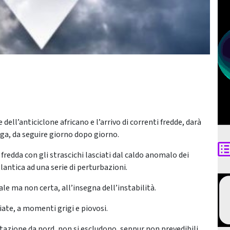
ell’anticiclone africano e l’arrivo di correnti fredde, darà
nga, da seguire giorno dopo giorno.
 fredda con gli strascichi lasciati dal caldo anomalo dei
lantica ad una serie di perturbazioni.
ale ma non certa, all’insegna dell’instabilità.
iate, a momenti grigi e piovosi.
otazione da nord, non si escludono, seppur non prevedibili