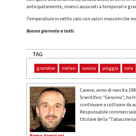
anticipatamente, rovesci associati a temporali e gra
Temperature in netto calo con valori massimi che no
Buona giornata a tutti.
TAG
grandine
meteo
nuvole
pioggia
sole
Cavese, anno di nascita 19
Scientifico "Genoino", ha f
continuare a coltivare da a
Responsabile commerciale n
titolare della "Tabaccheria
Remo Angrisani