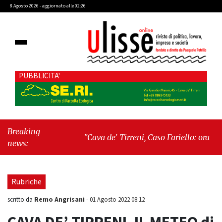
8 Agosto 2026 - aggiornato alle 02:26
PUBBLICITA'
Breaking
"Cava de' Tirreni, Caso Fariello: ora torniamo
news:
ai problemi veri"
-
"Cava de' Tirreni,
quando la burocrazia dimentica perché
esiste"
Rubriche
Remo Angrisani
scritto da
-
01 Agosto 2022 08:12