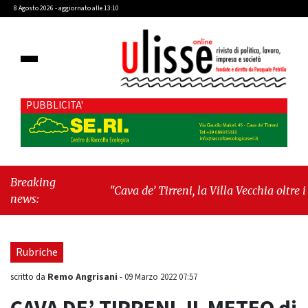
8 Agosto 2026 - aggiornato alle 13:10
PUBBLICITA'
Breaking
"Cava de’ Tirreni, la Villa Vecchia oltre i
news:
vandali: il vero nodo è il senso di comunità"
-
"Cava de’ Tirreni, La Fratellanza sull'ultima
seduta consiliare: “Serve chiarezza!”"
Rubriche
Remo Angrisani
scritto da
-
09 Marzo 2022 07:57