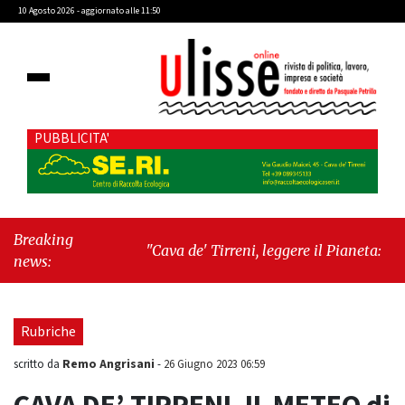
10 Agosto 2026 - aggiornato alle 11:50
PUBBLICITA'
Breaking
"Cava de' Tirreni, leggere il Pianeta: una
news:
giornata dedicata ai libri, all’ambiente e alla
responsabilità dei territori"
-
"Lavoro, l’Italia
accelera: cresce l’occupazione, cala la
Rubriche
disoccupazione"
Remo Angrisani
scritto da
-
26 Giugno 2023 06:59