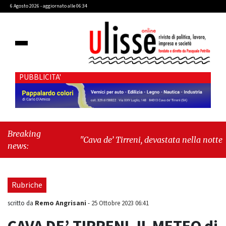
6 Agosto 2026 - aggiornato alle 06:34
PUBBLICITA'
Breaking
"Cava de’ Tirreni, devastata nella notte la
news:
Villa comunale. Il sindaco Giordano: «Non ci
fermeremo»"
-
"Italia sospesa tra identità,
fragilità sociali e pressioni economiche"
Rubriche
Remo Angrisani
scritto da
-
25 Ottobre 2023 06:41