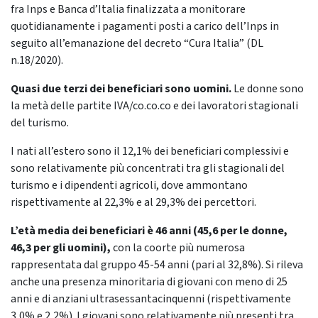
fra Inps e Banca d’Italia finalizzata a monitorare
quotidianamente i pagamenti posti a carico dell’Inps in
seguito all’emanazione del decreto “Cura Italia” (DL
n.18/2020).
Quasi due terzi dei beneficiari sono uomini.
Le donne sono
la metà delle partite IVA/co.co.co e dei lavoratori stagionali
del turismo.
I nati all’estero sono il 12,1% dei beneficiari complessivi e
sono relativamente più concentrati tra gli stagionali del
turismo e i dipendenti agricoli, dove ammontano
rispettivamente al 22,3% e al 29,3% dei percettori.
L’età media dei beneficiari è 46 anni (45,6 per le donne,
46,3 per gli uomini),
con la coorte più numerosa
rappresentata dal gruppo 45-54 anni (pari al 32,8%). Si rileva
anche una presenza minoritaria di giovani con meno di 25
anni e di anziani ultrasessantacinquenni (rispettivamente
3,0% e 2,2%). I giovani sono relativamente più presenti tra