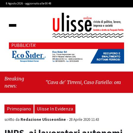
8 Agosto 2026 - aggiornato alle 00:48
PUBBLICITA'
Breaking
"Cava de' Tirreni, Caso Fariello: ora torniamo
news:
ai problemi veri"
-
"Cava de' Tirreni, quando
la burocrazia dimentica perché esiste"
Primopiano
Ulisse In Evidenza
Redazione Ulisseonline
scritto da
-
28 Aprile 2020 11:43