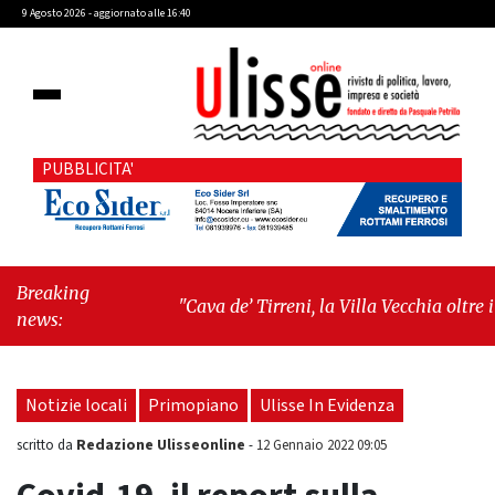
9 Agosto 2026 - aggiornato alle 16:40
PUBBLICITA'
Breaking
"Cava de’ Tirreni, la Villa Vecchia oltre i
news:
vandali: il vero nodo è il senso di comunità"
-
"Cava de’ Tirreni, La Fratellanza sull'ultima
seduta consiliare: “Serve chiarezza!”"
Notizie locali
Primopiano
Ulisse In Evidenza
Redazione Ulisseonline
scritto da
-
12 Gennaio 2022 09:05