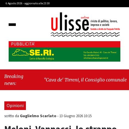
6 Agosto 2026 - aggiornato alle 23:30
PUBBLICITA'
Breaking
"Cava de' Tirreni, il Consiglio comunale
news:
conferma Sara Fariello. L'opposizione lascia
l'aula al momento del voto"
-
"Vietri sul
Mare, giornata storica: la ceramica ammessa
Opinioni
alla fase europea per l’IGP"
Guglielmo Scarlato
scritto da
-
13 Giugno 2026 10:15