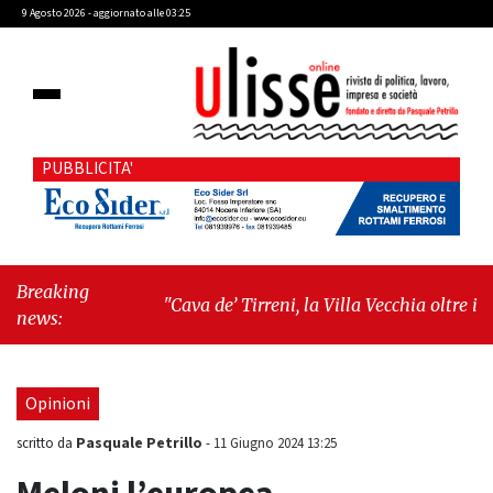
9 Agosto 2026 - aggiornato alle 03:25
PUBBLICITA'
Breaking
"Cava de’ Tirreni, la Villa Vecchia oltre i
news:
vandali: il vero nodo è il senso di comunità"
-
"Cava de’ Tirreni, La Fratellanza sull'ultima
seduta consiliare: “Serve chiarezza!”"
Opinioni
Pasquale Petrillo
scritto da
-
11 Giugno 2024 13:25