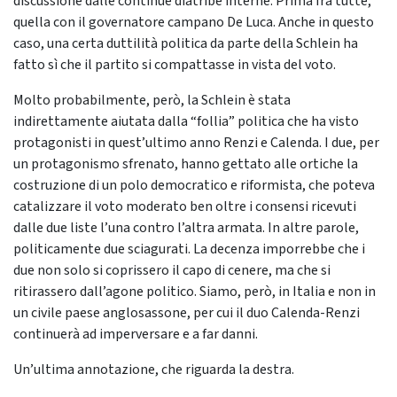
discussione dalle continue diatribe interne. Prima fra tutte,
quella con il governatore campano De Luca. Anche in questo
caso, una certa duttilità politica da parte della Schlein ha
fatto sì che il partito si compattasse in vista del voto.
Molto probabilmente, però, la Schlein è stata
indirettamente aiutata dalla “follia” politica che ha visto
protagonisti in quest’ultimo anno Renzi e Calenda. I due, per
un protagonismo sfrenato, hanno gettato alle ortiche la
costruzione di un polo democratico e riformista, che poteva
catalizzare il voto moderato ben oltre i consensi ricevuti
dalle due liste l’una contro l’altra armata. In altre parole,
politicamente due sciagurati. La decenza imporrebbe che i
due non solo si coprissero il capo di cenere, ma che si
ritirassero dall’agone politico. Siamo, però, in Italia e non in
un civile paese anglosassone, per cui il duo Calenda-Renzi
continuerà ad imperversare e a far danni.
Un’ultima annotazione, che riguarda la destra.