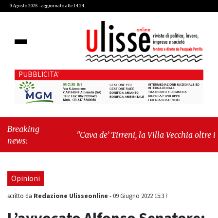
9 Agosto 2026 - aggiornato alle 14:24
PUBBLICITA'
Breaking
"Cava de’ Tirreni, la Villa Vecchia oltre i
news:
vandali: il vero nodo è il senso di comunità"
-
"Cava de’ Tirreni, La Fratellanza sull'ultima
seduta consiliare: “Serve chiarezza!”"
Opinioni
Redazione Ulisseonline
scritto da
-
09 Giugno 2022 15:37