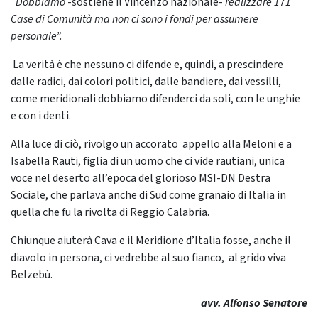
“Dobbiamo
-sostiene il Vincenzo nazionale-
realizzare 171
Case di Comunità ma non ci sono i fondi per assumere
personale”.
La verità è che nessuno ci difende e, quindi, a prescindere
dalle radici, dai colori politici, dalle bandiere, dai vessilli,
come meridionali dobbiamo difenderci da soli, con le unghie
e con i denti.
Alla luce di ciò, rivolgo un accorato appello alla Meloni e a
Isabella Rauti, figlia di un uomo che ci vide rautiani, unica
voce nel deserto all’epoca del glorioso MSI-DN Destra
Sociale, che parlava anche di Sud come granaio di Italia in
quella che fu la rivolta di Reggio Calabria.
Chiunque aiuterà Cava e il Meridione d’Italia fosse, anche il
diavolo in persona, ci vedrebbe al suo fianco, al grido viva
Belzebù.
avv. Alfonso Senatore