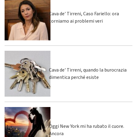
Cava de' Tirreni, Caso Fariello: ora
torniamo ai problemi veri
Cava de' Tirreni, quando la burocrazia
dimentica perché esiste
Oggi New York mi ha rubato il cuore.
Ancora