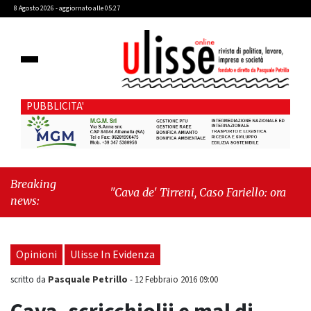
8 Agosto 2026 - aggiornato alle 05:27
PUBBLICITA'
Breaking
"Cava de' Tirreni, Caso Fariello: ora torniamo
news:
ai problemi veri"
-
"Cava de' Tirreni, quando
la burocrazia dimentica perché esiste"
Opinioni
Ulisse In Evidenza
Pasquale Petrillo
scritto da
-
12 Febbraio 2016 09:00