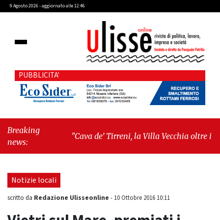
9 Agosto 2026 - aggiornato alle 12:46
PUBBLICITA'
Breaking
"Cava de’ Tirreni, la Villa Vecchia oltre i vandali:
news:
il vero nodo è il senso di comunità"
-
"Cava de’
Tirreni, La Fratellanza sull'ultima seduta
consiliare: “Serve chiarezza!”"
Notizie locali
Redazione Ulisseonline
scritto da
-
10 Ottobre 2016 10:11