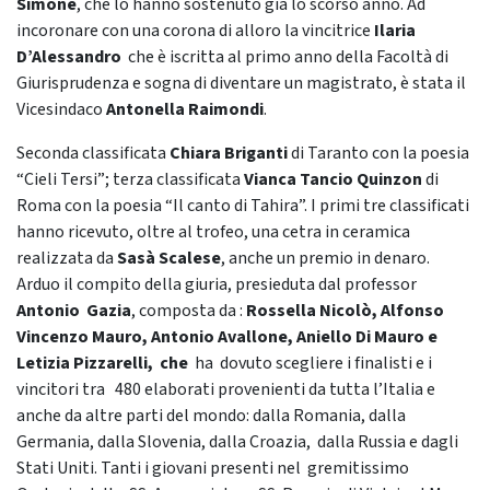
Simone
, che lo hanno sostenuto già lo scorso anno. Ad
incoronare con una corona di alloro la vincitrice
Ilaria
D’Alessandro
che è iscritta al primo anno della Facoltà di
Giurisprudenza e sogna di diventare un magistrato, è stata il
Vicesindaco
Antonella Raimondi
.
Seconda classificata
Chiara
Briganti
di Taranto con la poesia
“Cieli Tersi”; terza classificata
Vianca Tancio Quinzon
di
Roma con la poesia “Il canto di Tahira”. I primi tre classificati
hanno ricevuto, oltre al trofeo, una cetra in ceramica
realizzata da
Sasà Scalese
, anche un premio in denaro.
Arduo il compito della giuria, presieduta dal professor
Antonio Gazia
, composta da :
Rossella Nicolò, Alfonso
Vincenzo Mauro, Antonio Avallone, Aniello Di Mauro e
Letizia Pizzarelli, che
ha dovuto scegliere i finalisti e i
vincitori tra 480 elaborati provenienti da tutta l’Italia e
anche da altre parti del mondo: dalla Romania, dalla
Germania, dalla Slovenia, dalla Croazia, dalla Russia e dagli
Stati Uniti. Tanti i giovani presenti nel gremitissimo