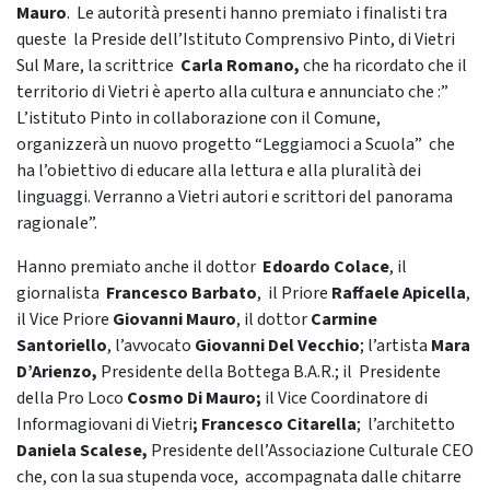
Mauro
. Le autorità presenti hanno premiato i finalisti tra
queste la Preside dell’Istituto Comprensivo Pinto, di Vietri
Sul Mare, la scrittrice
Carla Romano,
che ha ricordato che il
territorio di Vietri è aperto alla cultura e annunciato che :”
L’istituto Pinto in collaborazione con il Comune,
organizzerà un nuovo progetto “Leggiamoci a Scuola” che
ha l’obiettivo di educare alla lettura e alla pluralità dei
linguaggi. Verranno a Vietri autori e scrittori del panorama
ragionale”.
Hanno premiato anche il dottor
Edoardo Colace
, il
giornalista
Francesco Barbato
, il Priore
Raffaele Apicella
,
il Vice Priore
Giovanni Mauro
, il dottor
Carmine
Santoriello
, l’avvocato
Giovanni Del Vecchio
; l’artista
Mara
D’Arienzo,
Presidente della Bottega B.A.R.; il Presidente
della Pro Loco
Cosmo Di Mauro;
il Vice Coordinatore di
Informagiovani di Vietri
; Francesco Citarella
; l’architetto
Daniela Scalese,
Presidente dell’Associazione Culturale CEO
che, con la sua stupenda voce, accompagnata dalle chitarre