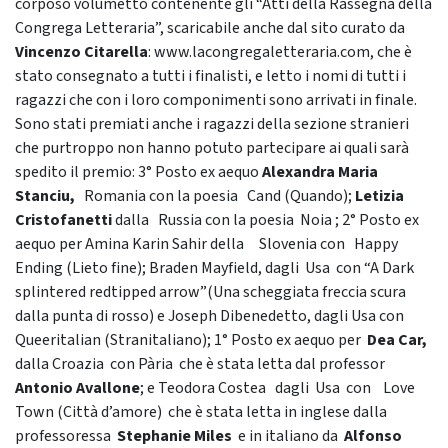
corposo volumetto contenente gli “Atti della Rassegna della
Congrega Letteraria”, scaricabile anche dal sito curato da
Vincenzo Citarella
: www.lacongregaletteraria.com, che è
stato consegnato a tutti i finalisti, e letto i nomi di tutti i
ragazzi che con i loro componimenti sono arrivati in finale.
Sono stati premiati anche i ragazzi della sezione stranieri
che purtroppo non hanno potuto partecipare ai quali sarà
spedito il premio: 3° Posto ex aequo
Alexandra Maria
Stanciu,
Romania con la poesia Cand (Quando);
Letizia
Cristofanetti
dalla Russia con la poesia Noia ; 2° Posto ex
aequo per Amina Karin Sahir della Slovenia con Happy
Ending (Lieto fine); Braden Mayfield, dagli Usa con “A Dark
splintered redtipped arrow”(Una scheggiata freccia scura
dalla punta di rosso) e Joseph Dibenedetto, dagli Usa con
Queeritalian (Stranitaliano); 1° Posto ex aequo per
Dea Car,
dalla
Croazia con Pària che è stata letta dal professor
Antonio Avallone
; e Teodora Costea dagli Usa con Love
Town (Città d’amore) che è stata letta in inglese dalla
professoressa
Stephanie
Miles
e in italiano da
Alfonso