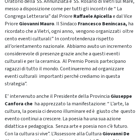
Oratorio della SS. Annunziata e SS. Rosario di Vietri sul Mare,
messo a disposizione come per tutti gli incontri de “ La
Congrega Letteraria” dal Priore
Raffaele Apicella
e dal Vice
Priore
Giovanni Mauro
. Il Sindaco
Francesco Benincasa,
ha
ricordato che a Vietri, ogni anno, vengono organizzati oltre
cento eventi culturali:” In controtendenza rispetto
all’orientamento nazionale. Abbiamo avuto un incremento
considerevole di presenze grazie anche a questi eventi
culturali e per la ceramica. Al Premio Poesis partecipano
ragazzi di tutto il mondo. Continueremo ad organizzare
eventi culturali importanti perché crediamo in questa
strategia”.
E’ intervenuto anche il Presidente della Provincia
Giuseppe
Canfora che
ha apprezzato la manifestazione: “ L’arte, la
cultura, la poesia ci devono illuminare ed è giusto che questo
evento continui a crescere. La poesia ha una sua azione
didattica e pedagogica. Senza arte e poesia non c’è futuro.
Con la cultura si vive”. L’Assessore alla Cultura
Giovanni De