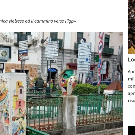
mica vietrese ed il cammino verso l’Igp»
Lo
Aum
mil
con
apr
ris