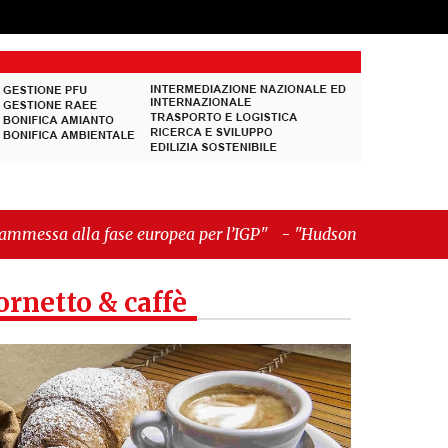
ropea per l’IGP"
-
"Hudson Yards: qui New York
ornetto & caffè