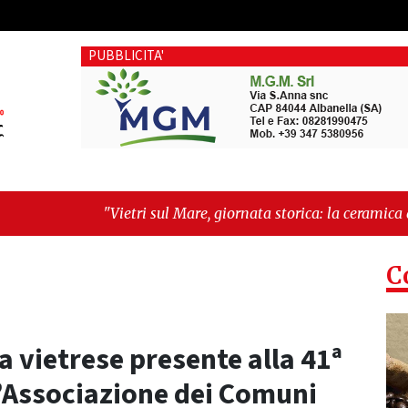
PUBBLICITA'
ri sul Mare, giornata storica: la ceramica ammessa alla fase eu
 il futuro"
C
ca vietrese presente alla 41ª
’Associazione dei Comuni