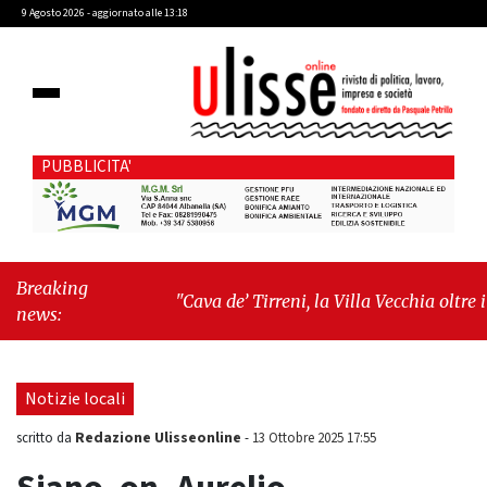
9 Agosto 2026 - aggiornato alle 13:18
PUBBLICITA'
Breaking
"Cava de’ Tirreni, la Villa Vecchia oltre i
news:
vandali: il vero nodo è il senso di comunità"
-
"Cava de’ Tirreni, La Fratellanza sull'ultima
seduta consiliare: “Serve chiarezza!”"
Notizie locali
Redazione Ulisseonline
scritto da
-
13 Ottobre 2025 17:55