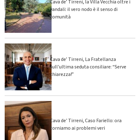
Cava de’ Tirreni, la Villa Vecchia oltre i
vandali: il vero nodo è il senso di
comunità
Cava de’ Tirreni, La Fratellanza
sull'ultima seduta consiliare: “Serve
chiarezza!”
Cava de' Tirreni, Caso Fariello: ora
torniamo ai problemi veri