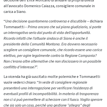
decisione dell’Ente Montano di affidare la propria difesa
all’avvocato Domenico Caiazza, consigliere comunale in
carica a Siano.
“
Una decisione quantomeno controversa e discutibile
– dichiara
Tommasetti –
Prima ancora che sul piano giudiziario, si ponte
un interrogativo serio dal punto di vista dell’opportunità.
Ricordo infatti che l’attuale sindaco di Siano è anche il
presidente della Comunità Montana. Era davvero necessario
scegliere un consigliere comunale, che ricordo essere una carica
elettiva, per agire legalmente contro la Regione Campania?
Non c’erano altre alternative che non sfociassero in un possibile
conflitto d’interesse?
”.
La vicenda ha già suscitato molte polemiche e Tommasetti
vuole vederci chiaro: “
In veste di consigliere regionale
presenterò una interrogazione per verificare l’esistenza di
eventuali profili di incompatibilità. In materia di trasparenza
non ci si può permettere di scherzare con il fuoco. Voglio sperare
che sia solo un caso, perché una gestione “allegra” degli