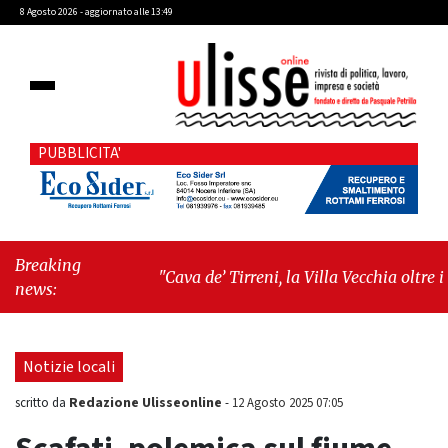
8 Agosto 2026 - aggiornato alle 13:49
PUBBLICITA'
Breaking
"Cava de’ Tirreni, la Villa Vecchia oltre i
news:
vandali: il vero nodo è il senso di comunità"
-
"Cava de’ Tirreni, La Fratellanza sull'ultima
seduta consiliare: “Serve chiarezza!”"
Notizie locali
Redazione Ulisseonline
scritto da
-
12 Agosto 2025 07:05