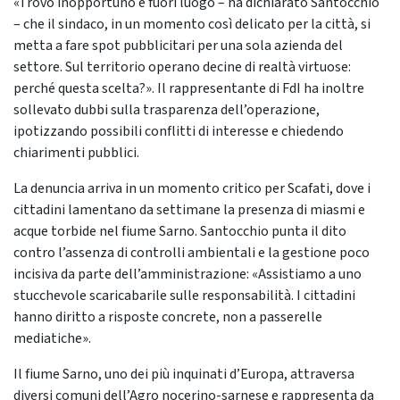
«Trovo inopportuno e fuori luogo – ha dichiarato Santocchio
– che il sindaco, in un momento così delicato per la città, si
metta a fare spot pubblicitari per una sola azienda del
settore. Sul territorio operano decine di realtà virtuose:
perché questa scelta?». Il rappresentante di FdI ha inoltre
sollevato dubbi sulla trasparenza dell’operazione,
ipotizzando possibili conflitti di interesse e chiedendo
chiarimenti pubblici.
La denuncia arriva in un momento critico per Scafati, dove i
cittadini lamentano da settimane la presenza di miasmi e
acque torbide nel fiume Sarno. Santocchio punta il dito
contro l’assenza di controlli ambientali e la gestione poco
incisiva da parte dell’amministrazione: «Assistiamo a uno
stucchevole scaricabarile sulle responsabilità. I cittadini
hanno diritto a risposte concrete, non a passerelle
mediatiche».
Il fiume Sarno, uno dei più inquinati d’Europa, attraversa
diversi comuni dell’Agro nocerino-sarnese e rappresenta da