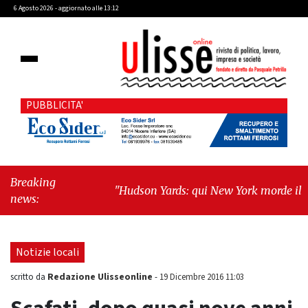
6 Agosto 2026 - aggiornato alle 13:12
PUBBLICITA'
Breaking
"Hudson Yards: qui New York morde il
news:
futuro"
-
"Quando la politica diventa
autobiografia"
Notizie locali
Redazione Ulisseonline
scritto da
-
19 Dicembre 2016 11:03