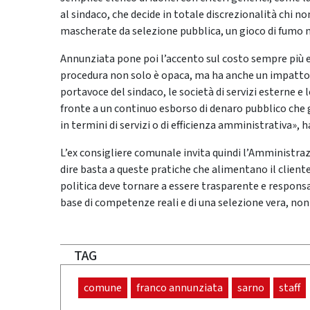
al sindaco, che decide in totale discrezionalità chi no
mascherate da selezione pubblica, un gioco di fumo n
Annunziata pone poi l’accento sul costo sempre più
procedura non solo è opaca, ma ha anche un impatto sign
portavoce del sindaco, le società di servizi esterne 
fronte a un continuo esborso di denaro pubblico che g
in termini di servizi o di efficienza amministrativa», 
L’ex consigliere comunale invita quindi l’Amministra
dire basta a queste pratiche che alimentano il client
politica deve tornare a essere trasparente e responsa
base di competenze reali e di una selezione vera, non 
TAG
comune
franco annunziata
sarno
staff