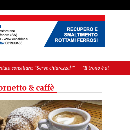
Serve chiarezza!”"
-
"Il trono è di erba: come Bryant
ornetto & caffè