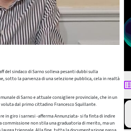
aff del sindaco di Sarno solleva pesanti dubbi sulla
he, sotto la parvenza di una selezione pubblica, cela in realtà
munale di Sarno e attuale consigliere provinciale, che in un
oluta dal primo cittadino Francesco Squillante.
n giro i sarnesi -afferma Annunziata- si fa finta di indire
 La commissione non stila una graduatoria di merito, ma un
a laurea triennale. Alla fine, tutta la documentazione passa