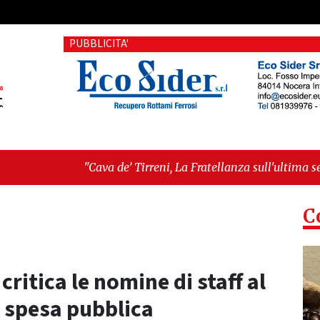
PUBBLICITA'
ava de’ Tirreni, La Fratellanza sull'ultima seduta consiliare: “
rk ha sconfitto l’impero di cemento"
C
ritica le nomine di staff al
 spesa pubblica