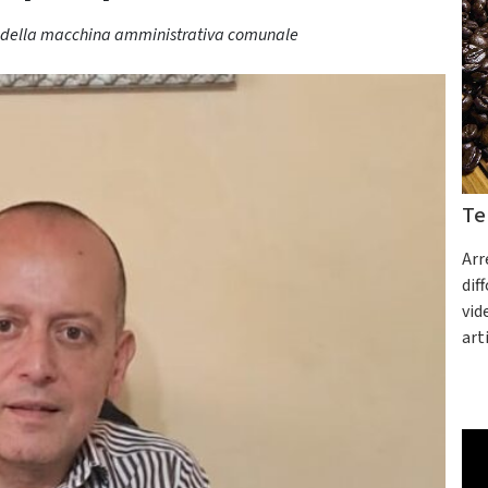
to della macchina amministrativa comunale
Te
Arr
dif
vid
art