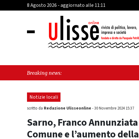
8 Agosto 2026 - aggiornato alle 11:11
"C
Breaking news:
Pa
Notizie locali
Redazione Ulisseonline
scritto da
-
30 Novembre 2024 15:37
Sarno, Franco Annunziata c
Comune e l’aumento della