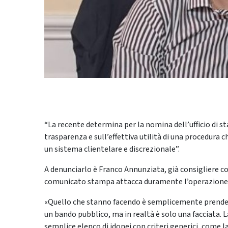
“La recente determina per la nomina dell’ufficio di st
trasparenza e sull’effettiva utilità di una procedura c
un sistema clientelare e discrezionale”.
A denunciarlo è Franco Annunziata, già consigliere co
comunicato stampa attacca duramente l’operazione v
«Quello che stanno facendo è semplicemente prendere i
un bando pubblico, ma in realtà è solo una facciata.
semplice elenco di idonei con criteri generici, come l