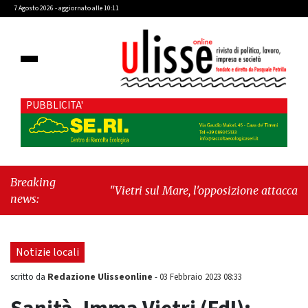
7 Agosto 2026 - aggiornato alle 10:11
PUBBLICITA'
Breaking
"Vietri sul Mare, l'opposizione attacca la
news:
maggioranza: «Delibere approvate al buio e
Tari con dati errati. Ora esposto alla Corte dei
Conti»"
-
"Estate da record assoluto"
Notizie locali
Redazione Ulisseonline
scritto da
-
03 Febbraio 2023 08:33