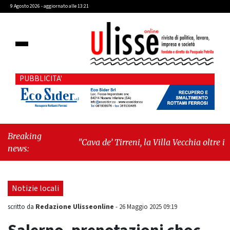
9 Agosto 2026 - aggiornato alle 13:21
PUBBLICITA'
Breaking
"Cava de’ Tirreni, la Villa Vecchia oltre i
news:
vandali: il vero nodo è il senso di comunità"
-
"Cava de’ Tirreni, La Fratellanza sull'ultima
seduta consiliare: “Serve chiarezza!”"
Notizie locali
Redazione Ulisseonline
scritto da
-
26 Maggio 2025 09:19