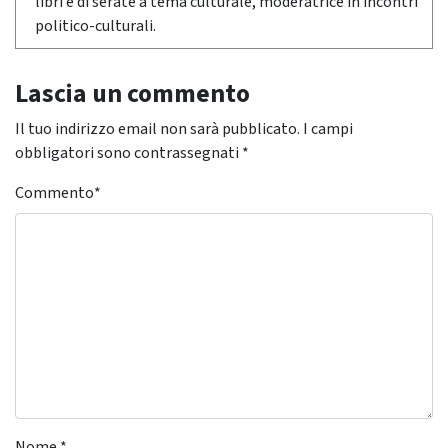
libri e di serate a tema culturale, moderatrice in incontri
politico-culturali.
Lascia un commento
Il tuo indirizzo email non sarà pubblicato.
I campi
obbligatori sono contrassegnati
*
Commento
*
Nome
*