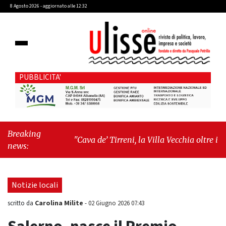
8 Agosto 2026 - aggiornato alle 12:32
PUBBLICITA'
Breaking
"Cava de’ Tirreni, la Villa Vecchia oltre i
news:
vandali: il vero nodo è il senso di comunità"
-
"Cava de’ Tirreni, La Fratellanza sull'ultima
seduta consiliare: “Serve chiarezza!”"
Notizie locali
Carolina Milite
scritto da
-
02 Giugno 2026 07:43