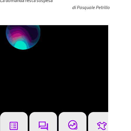
La domanda resta sospesa
di
Pasquale Petrillo