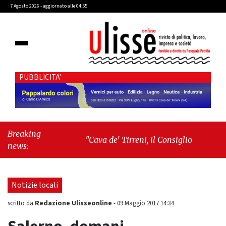
7 Agosto 2026 - aggiornato alle 04:55
PUBBLICITA'
Breaking
"Cava de' Tirreni, il Consiglio comunale
news:
conferma Sara Fariello. L'opposizione lascia
l'aula al momento del voto"
-
"Vietri sul
Mare, giornata storica: la ceramica
Notizie locali
ammessa alla fase europea per l’IGP"
Redazione Ulisseonline
scritto da
-
09 Maggio 2017 14:34