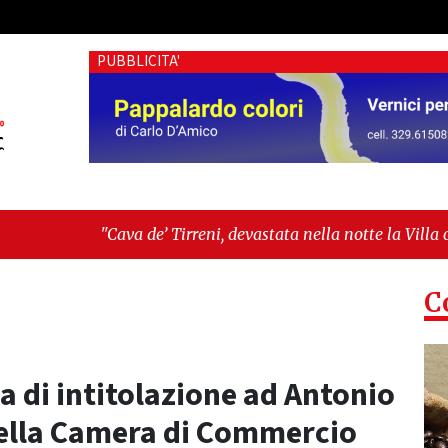
PUBBLICITA'
va de’ Tirreni, devastata nella notte la Villa comunale. Il s
pesa tra identità, fragilità sociali e pressioni economiche"
C
 di intitolazione ad Antonio
della Camera di Commercio