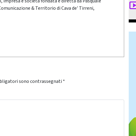
oro, impresa e società fondata e diretta da Pasquale
 Comunicazione & Territorio di Cava de' Tirreni,
bligatori sono contrassegnati
*