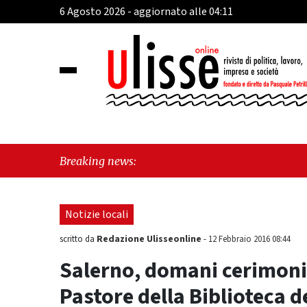
6 Agosto 2026 - aggiornato alle 04:11
"Ca
Breaking news:
sos
Notizie locali
Redazione Ulisseonline
scritto da
-
12 Febbraio 2016 08:44
Salerno, domani cerimonia
Pastore della Biblioteca 