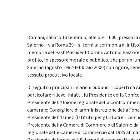
Domani, sabato 13 febbraio, alle ore 11.00, presso l
Salerno – via Roma 29 – si terrà la cerimonia di intito
memoria del Past President Comm. Antonio Pastore (S
profilo, lo spessore morale e pubblico, che per un l
Salerno (agosto 1982-febbraio 2000) con rigore, seriet
tessuto produttivo locale.
Di seguito i principali incarichi pubblici ricoperti da
particolare rilievo. Infatti, fu Presidente della Conf
Presidente dell’Unione regionale della Confcommercio
camerale; Consigliere di amministrazione della Fonda
Presidente dell’Ismez (Istituto per gli studi e ricerch
Presidente della Camera di Commercio di Salerno da 
regionale delle Camere di commercio dal 1985 al mar