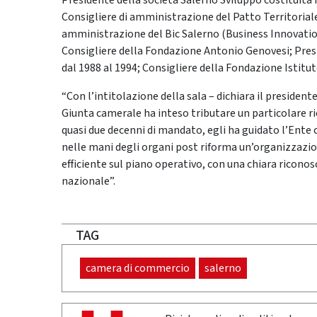
Presidente della società Salerno Sviluppo costituita
Consigliere di amministrazione del Patto Territorial
amministrazione del Bic Salerno (Business Innovation 
Consigliere della Fondazione Antonio Genovesi; Pre
dal 1988 al 1994; Consigliere della Fondazione Istitu
“Con l’intitolazione della sala – dichiara il preside
Giunta camerale ha inteso tributare un particolare r
quasi due decenni di mandato, egli ha guidato l’Ente
nelle mani degli organi post riforma un’organizzazi
efficiente sul piano operativo, con una chiara ricono
nazionale”.
TAG
camera di commercio
salerno