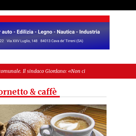
indaco Giordano: «Non ci fermeremo»"
-
"Italia
ornetto & caffè