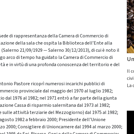
a sede di rappresentanza della Camera di Commercio di
lazione della sala che ospita la Biblioteca dell’Ente alla
alerno 21/09/1929 — Salerno 30/12/2013), di cui è noto il
ungo arco di tempo ha guidato la Camera di Commercio di
Un
à e in virtù di una profonda conoscenza del territorio e del
Il 
civ
 Antonio Pastore ricoprì numerosi incarichi pubblici di
La 
commercio provinciale dal maggio del 1970 al luglio 1982;
 dal 1976 al 1982; nel 1971 entrò a far parte della giunta
zione Cassa di risparmio salernitana dal 1973 al 1982;
e sulle attività terziarie del Mezzogiorno) dal 1975 al 1982;
agosto 1982 a febbraio 2000; Presidente dell’Unione
zo 2000; Consigliere di Unioncamere dal 1994 al marzo 2000;