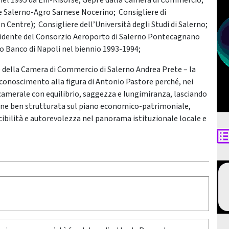
 nel 1995 da Eni-Risorse, Gepi e dalla Camera di Commercio;
e Salerno-Agro Sarnese Nocerino; Consigliere di
Centre); Consigliere dell’Università degli Studi di Salerno;
sidente del Consorzio Aeroporto di Salerno Pontecagnano
to Banco di Napoli nel biennio 1993-1994;
nte della Camera di Commercio di Salerno Andrea Prete – la
iconoscimento alla figura di Antonio Pastore perché, nei
 camerale con equilibrio, saggezza e lungimiranza, lasciando
one ben strutturata sul piano economico-patrimoniale,
scibilità e autorevolezza nel panorama istituzionale locale e