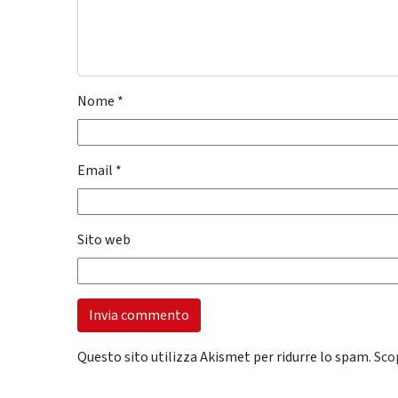
Nome
*
Email
*
Sito web
Questo sito utilizza Akismet per ridurre lo spam.
Sco