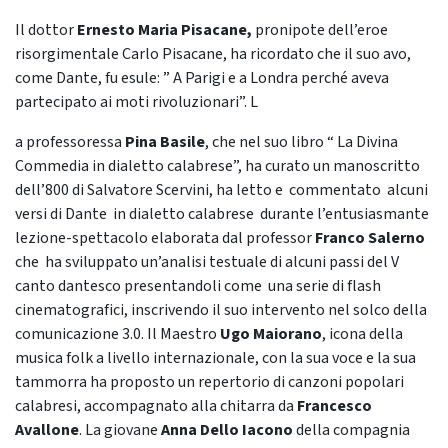
Il dottor
Ernesto Maria Pisacane,
pronipote dell’eroe
risorgimentale Carlo Pisacane, ha ricordato che il suo avo,
come Dante, fu esule: ” A Parigi e a Londra perché aveva
partecipato ai moti rivoluzionari”. L
a professoressa
Pina Basile
, che nel suo libro “ La Divina
Commedia in dialetto calabrese”, ha curato un manoscritto
dell’800 di Salvatore Scervini, ha letto e commentato alcuni
versi di Dante in dialetto calabrese durante l’entusiasmante
lezione-spettacolo elaborata dal professor
Franco Salerno
che ha sviluppato un’analisi testuale di alcuni passi del V
canto dantesco presentandoli come una serie di flash
cinematografici, inscrivendo il suo intervento nel solco della
comunicazione 3.0. Il Maestro
Ugo Maiorano
, icona della
musica folk a livello internazionale, con la sua voce e la sua
tammorra ha proposto un repertorio di canzoni popolari
calabresi, accompagnato alla chitarra da
Francesco
Avallone
. La giovane
Anna Dello Iacono
della compagnia