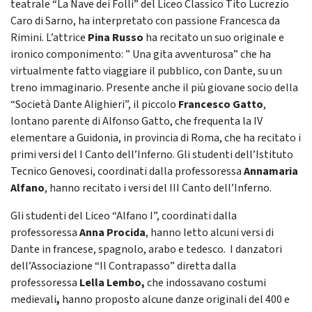
teatrale “La Nave dei Folli” del Liceo Classico Tito Lucrezio
Caro di Sarno, ha interpretato con passione Francesca da
Rimini. L’attrice
Pina Russo
ha recitato un suo originale e
ironico componimento: ” Una gita avventurosa” che ha
virtualmente fatto viaggiare il pubblico, con Dante, su un
treno immaginario. Presente anche il più giovane socio della
“Società Dante Alighieri”, il piccolo
Francesco Gatto
,
lontano parente di Alfonso Gatto, che frequenta la IV
elementare a Guidonia, in provincia di Roma, che ha recitato i
primi versi del I Canto dell’Inferno. Gli studenti dell’Istituto
Tecnico Genovesi, coordinati dalla professoressa
Annamaria
Alfano
, hanno recitato i versi del III Canto dell’Inferno.
Gli studenti del Liceo “Alfano I”, coordinati dalla
professoressa
Anna Procida
, hanno letto alcuni versi di
Dante in francese, spagnolo, arabo e tedesco. I danzatori
dell’Associazione “Il Contrapasso” diretta dalla
professoressa
Lella Lembo,
che indossavano costumi
medievali
,
hanno proposto alcune danze originali del 400 e