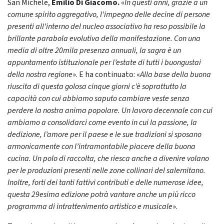
San Michele,
Emilio Di Giacomo.
«
In questi anni, grazie a un
comune spirito aggregativo, l’impegno delle decine di persone
presenti all’interno del nucleo associativo ha reso possibile la
brillante parabola evolutiva della manifestazione. Con una
media di oltre 20mila presenza annuali, la sagra è un
appuntamento istituzionale per l’estate di tutti i buongustai
della nostra regione
». E ha continuato: «
Alla base della buona
riuscita di questa golosa cinque giorni c’è soprattutto la
capacità con cui abbiamo saputo cambiare veste senza
perdere la nostra anima popolare. Un lavoro decennale con cui
ambiamo a consolidarci come evento in cui la passione, la
dedizione, l’amore per il paese e le sue tradizioni si sposano
armonicamente con l’intramontabile piacere della buona
cucina. Un polo di raccolta, che riesca anche a divenire volano
per le produzioni presenti nelle zone collinari del salernitano.
Inoltre, forti dei tanti fattivi contributi e delle numerose idee,
questa 29esima edizione potrà vantare anche un più ricco
programma di intrattenimento artistico e musicale
».