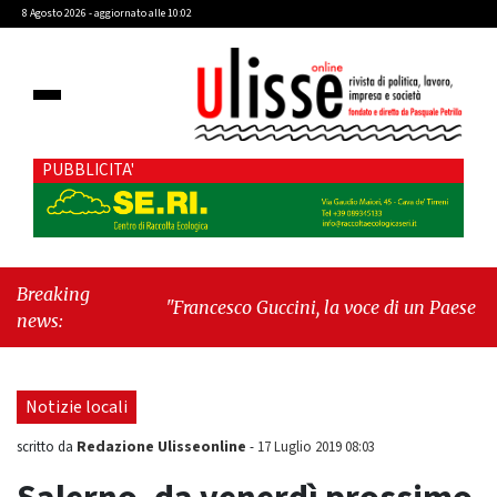
8 Agosto 2026 - aggiornato alle 10:02
PUBBLICITA'
Breaking
"Francesco Guccini, la voce di un Paese
news:
intero"
-
"Terrorista baby"
Notizie locali
Redazione Ulisseonline
scritto da
-
17 Luglio 2019 08:03