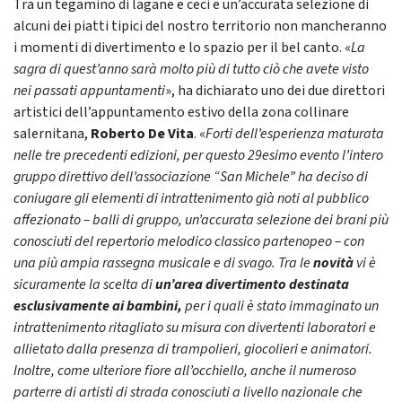
Tra un tegamino di lagane e ceci e un’accurata selezione di
alcuni dei piatti tipici del nostro territorio non mancheranno
i momenti di divertimento e lo spazio per il bel canto. «
La
sagra di quest’anno sarà molto più di tutto ciò che avete visto
nei passati appuntamenti
», ha dichiarato uno dei due direttori
artistici dell’appuntamento estivo della zona collinare
salernitana,
Roberto De Vita
. «
Forti dell’esperienza maturata
nelle tre precedenti edizioni, per questo 29esimo evento l’intero
gruppo direttivo dell’associazione “San Michele” ha deciso di
coniugare gli elementi di intrattenimento già noti al pubblico
affezionato – balli di gruppo, un’accurata selezione dei brani più
conosciuti del repertorio melodico classico partenopeo – con
una più ampia rassegna musicale e di svago. Tra le
novità
vi è
sicuramente la scelta di
un’area divertimento destinata
esclusivamente ai bambini,
per i quali è stato immaginato un
intrattenimento ritagliato su misura con divertenti laboratori e
allietato dalla presenza di trampolieri, giocolieri e animatori.
Inoltre, come ulteriore fiore all’occhiello, anche il numeroso
parterre di artisti di strada conosciuti a livello nazionale che