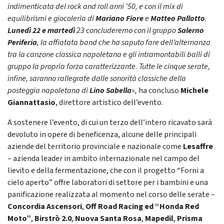
indimenticata del rock and roll anni ’50, e con il mix di
equilibrismi e giocoleria di
Mariano Fiore
e
Matteo Pallotto
.
Lunedì 22 e martedì
23 concluderemo con il gruppo
Salerno
Periferia
, la affiatata band che ha saputo fare dell’alternanza
tra la canzone classica napoletana e gli intramontabili balli di
gruppo la propria forza caratterizzante. Tutte le cinque serate,
infine, saranno rallegrate dalle sonorità classiche della
posteggia napoletana di
Lino Sabella
»,
ha concluso
Michele
Giannattasio
, direttore artistico dell’evento.
A sostenere l’evento, di cui un terzo dell’intero ricavato sarà
devoluto in opere di beneficenza, alcune delle principali
aziende del territorio provinciale e nazionale come
Lesaffre
– azienda leader in ambito internazionale nel campo del
lievito e della fermentazione, che con il progetto “Forni a
cielo aperto” offre laboratori di settore per i bambini e una
panificazione realizzata al momento nel corso delle serate –
Concordia Ascensori
,
Off Road Racing ed “Honda Red
Moto”
,
Birstrò 2.0
,
Nuova Santa Rosa
,
Mapedil
,
Prisma