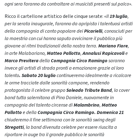
ogni sera faranno da contraltare ai musicisti presenti sul palco
».
Ricco il cartellone artistico delle cinque serate: «
Il
19 luglio
,
per la serata inaugurale, faranno da apripista i talentuosi artisti
della compagnia di canto popolare dei
Picarielli
, conosciuti per
la maestria con cui hanno saputo avvicinare il pubblico più
giovane ai ritmi tradizionali della nostra terra.
Mariano Fiore
,
in arte Malabariano,
Matteo Pallotto
,
Annalusi Rapicavoli
e
Marco Previtera
della
Compagnia Circo Ramingo
saranno
invece gli artisti di strada pronti a emozionare grazie al loro
talento
.
Sabato 20 luglio
continueremo idealmente a ricalcare
le orme tracciate dalle sonorità campane, rendendo
protagonista il celebre gruppo
Soleado Tribute Band
, la cover
band tutta salernitana di Pino Daniele, nuovamente in
compagnia del talento circense di
Malambrino
,
Matteo
Pallotto
e della
Compagnia Circo Ramingo.
Domenica 21
chiuderemo il fine settimana con le sonorità swing degli
Stregatti
, la band divenuta celebre per essere riuscita a
riportare in auge tra il grande pubblico le sonorità