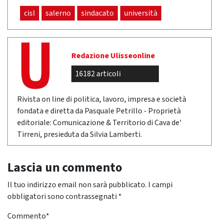
cisl
salerno
sindacato
università
Redazione Ulisseonline
16182 articoli
Rivista on line di politica, lavoro, impresa e società
fondata e diretta da Pasquale Petrillo - Proprietà
editoriale: Comunicazione & Territorio di Cava de'
Tirreni, presieduta da Silvia Lamberti.
Lascia un commento
Il tuo indirizzo email non sarà pubblicato.
I campi
obbligatori sono contrassegnati
*
Commento
*