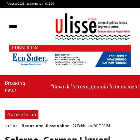
7 Agosto 2026 - aggiornato alle 12:26
PUBBLICITA'
Breaking
"Cava de' Tirreni, quando la burocrazia
news:
dimentica perché esiste"
-
"Oggi New York
mi ha rubato il cuore. Ancora"
Notizie locali
Redazione Ulisseonline
scritto da
-
27 Febbraio 2017 08:54