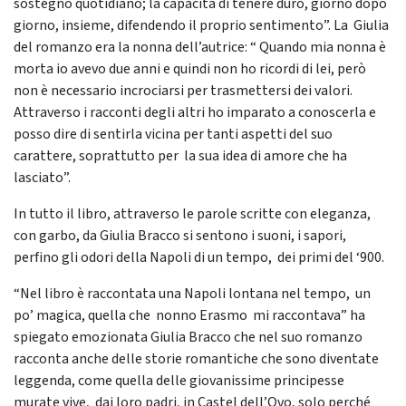
sostegno quotidiano; la capacità di tenere duro, giorno dopo
giorno, insieme, difendendo il proprio sentimento”. La Giulia
del romanzo era la nonna dell’autrice: “ Quando mia nonna è
morta io avevo due anni e quindi non ho ricordi di lei, però
non è necessario incrociarsi per trasmettersi dei valori.
Attraverso i racconti degli altri ho imparato a conoscerla e
posso dire di sentirla vicina per tanti aspetti del suo
carattere, soprattutto per la sua idea di amore che ha
lasciato”.
In tutto il libro, attraverso le parole scritte con eleganza,
con garbo, da Giulia Bracco si sentono i suoni, i sapori,
perfino gli odori della Napoli di un tempo, dei primi del ‘900.
“Nel libro è raccontata una Napoli lontana nel tempo, un
po’ magica, quella che nonno Erasmo mi raccontava” ha
spiegato emozionata Giulia Bracco che nel suo romanzo
racconta anche delle storie romantiche che sono diventate
leggenda, come quella delle giovanissime principesse
murate vive, dai loro padri, in Castel dell’Ovo, solo perché