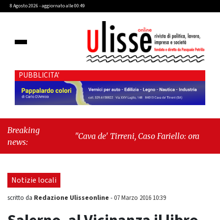
8 Agosto 2026 - aggiornato alle 00:49
PUBBLICITA'
Breaking
"Cava de' Tirreni, Caso Fariello: ora torniamo
news:
ai problemi veri"
-
"Cava de' Tirreni, quando
la burocrazia dimentica perché esiste"
Notizie locali
Redazione Ulisseonline
scritto da
-
07 Marzo 2016 10:39