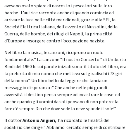
avevano osato spiare di nascosto i pescatori sulle loro
barche. L’autrice racconta anche di quando comincia ad
arrivare la luce nelle città meridionali, grazie alla SEI, la
Società Elettrica Italiana, dell’avvento di Mussolini, della
Guerra, delle bombe, dei rifugi di Napoli, la prima città
d’Europa a insorgere contro l’occupazione nazista.
Nel libro la musica, le canzoni, ricoprono un ruolo
fondamentale:” La canzone “Il nostro Concerto “ di Umberto
Bindi del 1960 le cui parole iniziali sono il titolo del libro, era
la preferita di mio nonno che metteva sul giradischi i 78 giri
della nonna”. Un libro bello da leggere che lancia un
messaggio di speranza :” Che anche nelle più grandi
avversità il destino pensa sempre ad incastrare le cose ed
anche quando gli uomini da soli pensano di non potercela
fare c’è sempre Dio che dove vede la neve spande il sole!” .
Il dottor
Antonio Angieri
, ha ricordato le finalità del
sodalizio che dirige:” Abbiamo cercato sempre di contribuire