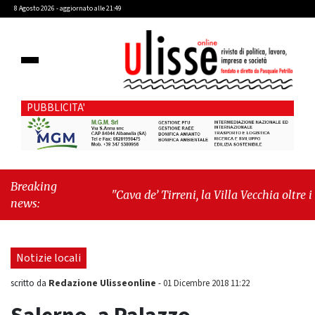
8 Agosto 2026 - aggiornato alle 21:49
PUBBLICITA'
Breaking
"Cava de’ Tirreni, la Villa Vecchia oltre i
news:
vandali: il vero nodo è il senso di comunità"
-
"Cava de’ Tirreni, La Fratellanza sull'ultima
seduta consiliare: “Serve chiarezza!”"
Notizie locali
Redazione Ulisseonline
scritto da
-
01 Dicembre 2018 11:22