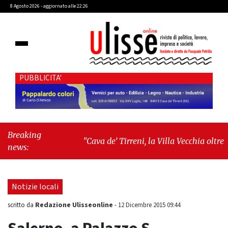
8 Agosto 2026 - aggiornato alle 22:26
PUBBLICITA'
Breaking
"Cava de’ Tirreni, la Villa Vecchia oltre i
news:
vandali: il vero nodo è il senso di
comunità"
-
"Cava de’ Tirreni, La
Fratellanza sull'ultima seduta consiliare:
Notizie locali
“Serve chiarezza!”"
Redazione Ulisseonline
scritto da
-
12 Dicembre 2015 09:44