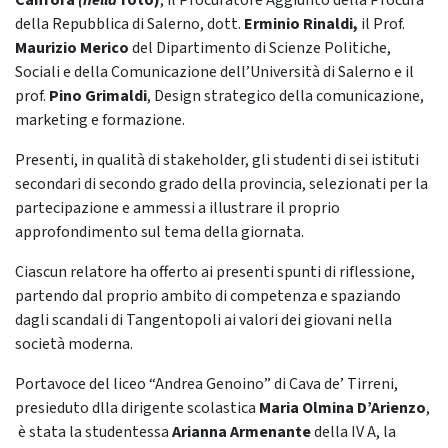
Canfora
(nella
foto)
, il Procuratore Aggiunto della Procura
della Repubblica di Salerno, dott.
Erminio Rinaldi,
il Prof.
Maurizio Merico
del Dipartimento di Scienze Politiche,
Sociali e della Comunicazione dell’Università di Salerno e il
prof.
Pino Grimaldi
, Design strategico della comunicazione,
marketing e formazione.
Presenti, in qualità di stakeholder, gli studenti di sei istituti
secondari di secondo grado della provincia, selezionati per la
partecipazione e ammessi a illustrare il proprio
approfondimento sul tema della giornata.
Ciascun relatore ha offerto ai presenti spunti di riflessione,
partendo dal proprio ambito di competenza e spaziando
dagli scandali di Tangentopoli ai valori dei giovani nella
società moderna.
Portavoce del liceo “Andrea Genoino” di Cava de’ Tirreni,
presieduto dlla dirigente scolastica
Maria Olmina D’Arienzo
,
è stata la studentessa
Arianna Armenante
della IV A, la