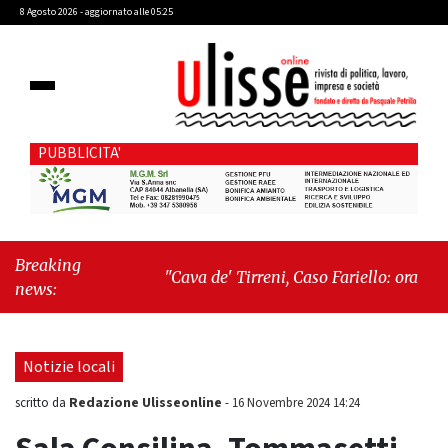
8 Agosto 2026 - aggiornato alle 05:25
PUBBLICITA'
Breaking
"Cava de' Tirreni, Caso Fariello: ora torniamo
news:
ai problemi veri"
-
"Cava de' Tirreni, quando
la burocrazia dimentica perché esiste"
Notizie locali
Redazione Ulisseonline
scritto da
-
16 Novembre 2024 14:24