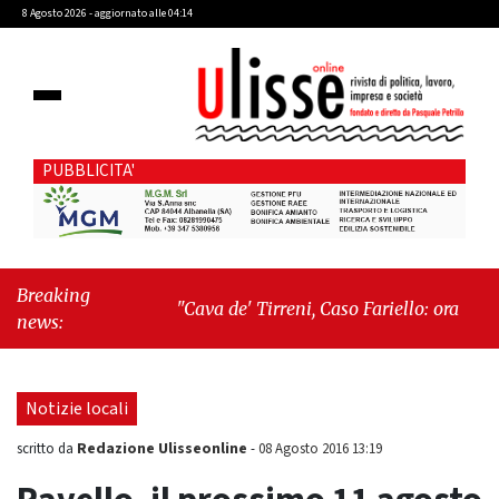
8 Agosto 2026 - aggiornato alle 04:14
PUBBLICITA'
Breaking
"Cava de' Tirreni, Caso Fariello: ora torniamo
news:
ai problemi veri"
-
"Cava de' Tirreni,
quando la burocrazia dimentica perché
esiste"
Notizie locali
Redazione Ulisseonline
scritto da
-
08 Agosto 2016 13:19