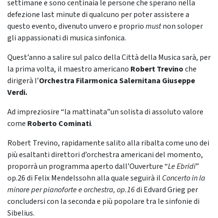
settimane e sono centinaia le persone che sperano nella
defezione last minute di qualcuno per poter assistere a
questo evento, divenuto un
vero e proprio
must
non solo
per
gli appassionati di musica sinfonica.
Quest’anno a salire sul palco della Città della Musica sarà, per
la prima volta, il maestro americano
Robert Trevino
che
dirigerà
l’
Orchestra
Filarmonica Salernitana Giuseppe
Verdi.
Ad impreziosire “la mattinata”
un solista di assoluto valore
come
Roberto Cominati
.
Robert Trevino, rapidamente salito alla ribalta come uno dei
più esaltanti direttori d’orchestra americani del momento,
proporrà un programma aperto dall’Ouverture “
Le Ebridi
”
op.26 di Felix Mendelssohn alla quale seguirà il
Concerto in la
minore per pianoforte e orchestra, op.16
di Edvard Grieg per
concludersi con la seconda e più popolare tra le sinfonie di
Sibelius.