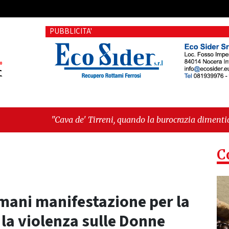
PUBBLICITA'
 de' Tirreni, quando la burocrazia dimentica perché esiste"
C
ani manifestazione per la
la violenza sulle Donne