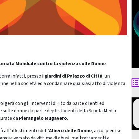
ornata Mondiale contro la violenza sulle Donne
.
i terrà infatti, presso
i giardini di Palazzo di Città
, un
nne nella società ed a condannare qualsiasi atto di violenza
volgerà con gli interventi di rito da parte di enti ed
di e sulle donne da parte degli studenti della Scuola Media
curate da
Pierangelo Mugavero
.
à all’allestimento dell’
Albero delle Donne
, ai cui piedi si
angue versato da vittime di abusi, maltrattamenti e