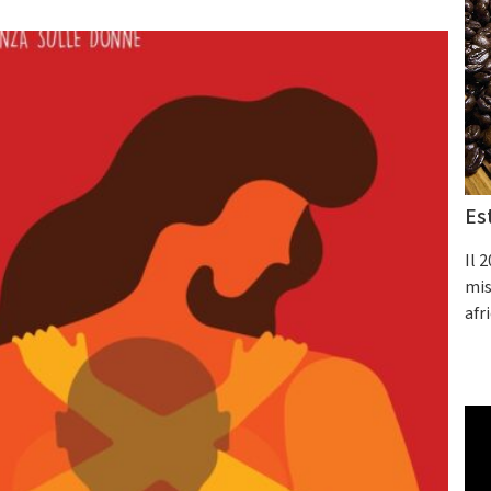
Es
Il 
mis
afr