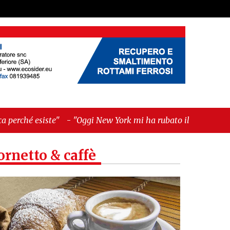
-
"Oggi New York mi ha rubato il cuore. Ancora"
ornetto & caffè