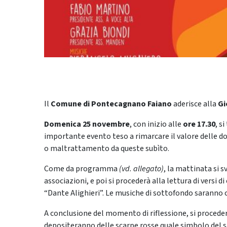
Il
Comune di Pontecagnano Faiano
aderisce alla
Gi
Domenica 25 novembre
, con inizio alle
ore 17.30
, s
importante evento teso a rimarcare il valore delle do
o maltrattamento da queste subìto.
Come da programma
(vd. allegato)
, la mattinata si s
associazioni, e poi si procederà alla lettura di versi 
“Dante Alighieri”. Le musiche di sottofondo saranno 
A conclusione del momento di riflessione, si proceder
depositeranno delle scarpe rosse quale simbolo del s