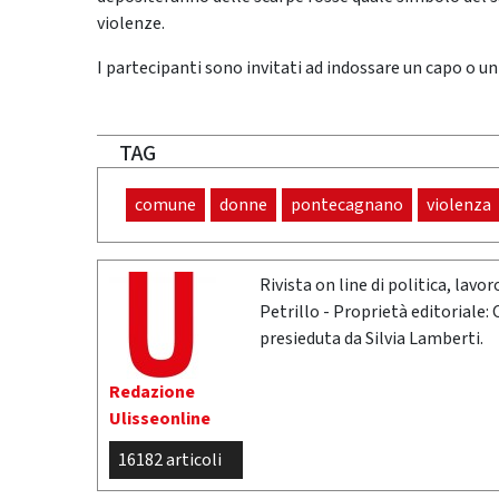
violenze.
I partecipanti sono invitati ad indossare un capo o un
TAG
comune
donne
pontecagnano
violenza
Rivista on line di politica, lav
Petrillo - Proprietà editoriale:
presieduta da Silvia Lamberti.
Redazione
Ulisseonline
16182 articoli