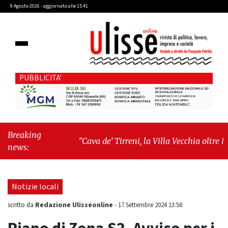
9 Agosto 2026 - aggiornato alle 15:41
PUBBLICITA'
Breaking
"Cava de’ Tirreni, la Villa Vecchia oltre i
news:
vandali: il vero nodo è il senso di comunità"
-
"Cava de’ Tirreni, La Fratellanza sull'ultima
seduta consiliare: “Serve chiarezza!”"
Notizie locali
Redazione Ulisseonline
scritto da
-
17 Settembre 2024 13:58