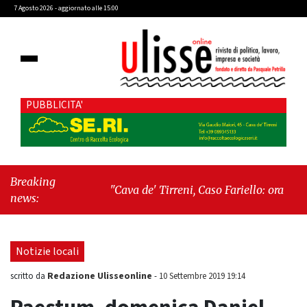
7 Agosto 2026 - aggiornato alle 15:00
PUBBLICITA'
Breaking
"Cava de' Tirreni, Caso Fariello: ora torniamo
news:
ai problemi veri"
-
"Cava de' Tirreni, quando
la burocrazia dimentica perché esiste"
Notizie locali
Redazione Ulisseonline
scritto da
-
10 Settembre 2019 19:14