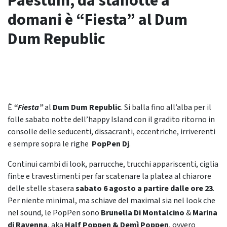
Paestum, da stanotte a
domani è “Fiesta” al Dum
Dum Republic
È
“Fiesta”
al
Dum Dum Republic
. Si balla fino all’alba per il
folle sabato notte dell’happy Island con il gradito ritorno in
consolle delle seducenti, dissacranti, eccentriche, irriverenti
e sempre sopra le righe
PopPen Dj
.
Continui cambi di look, parrucche, trucchi appariscenti, ciglia
finte e travestimenti per far scatenare la platea al chiarore
delle stelle stasera
sabato 6 agosto a partire dalle ore 23
.
Per niente minimal, ma schiave del maximal sia nel look che
nel sound, le PopPen sono
Brunella Di Montalcino
&
Marina
di Ravenna
, aka
Half Poppen & Demì Poppen
, ovvero