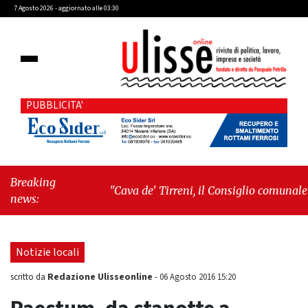
7 Agosto 2026 - aggiornato alle 03:30
PUBBLICITA'
Breaking
"Cava de' Tirreni, il Consiglio comunale
news:
conferma Sara Fariello. L'opposizione lascia
l'aula al momento del voto"
-
"Vietri sul
Mare, giornata storica: la ceramica ammessa
Notizie locali
alla fase europea per l’IGP"
Redazione Ulisseonline
scritto da
-
06 Agosto 2016 15:20