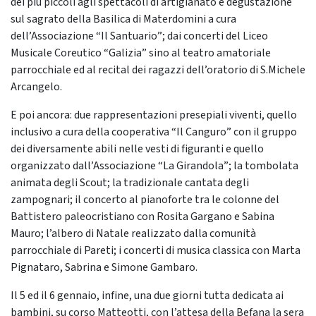
dei più piccoli agli spettacoli di artigianato e degustazione
sul sagrato della Basilica di Materdomini a cura
dell’Associazione “Il Santuario”; dai concerti del Liceo
Musicale Coreutico “Galizia” sino al teatro amatoriale
parrocchiale ed al recital dei ragazzi dell’oratorio di S.Michele
Arcangelo.
E poi ancora: due rappresentazioni presepiali viventi, quello
inclusivo a cura della cooperativa “Il Canguro” con il gruppo
dei diversamente abili nelle vesti di figuranti e quello
organizzato dall’Associazione “La Girandola”; la tombolata
animata degli Scout; la tradizionale cantata degli
zampognari; il concerto al pianoforte tra le colonne del
Battistero paleocristiano con Rosita Gargano e Sabina
Mauro; l’albero di Natale realizzato dalla comunità
parrocchiale di Pareti; i concerti di musica classica con Marta
Pignataro, Sabrina e Simone Gambaro.
Il 5 ed il 6 gennaio, infine, una due giorni tutta dedicata ai
bambini, su corso Matteotti, con l’attesa della Befana la sera