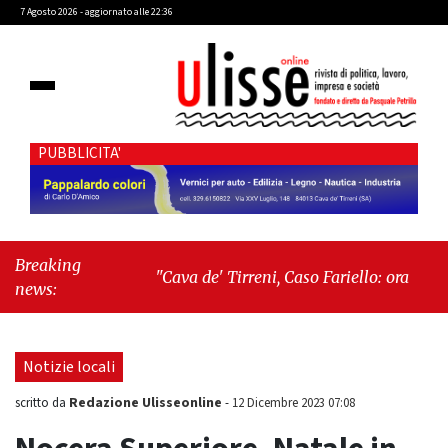
7 Agosto 2026 - aggiornato alle 22:36
PUBBLICITA'
Breaking
"Cava de' Tirreni, Caso Fariello: ora torniamo
news:
ai problemi veri"
-
"Cava de' Tirreni, quando
la burocrazia dimentica perché esiste"
Notizie locali
Redazione Ulisseonline
scritto da
-
12 Dicembre 2023 07:08