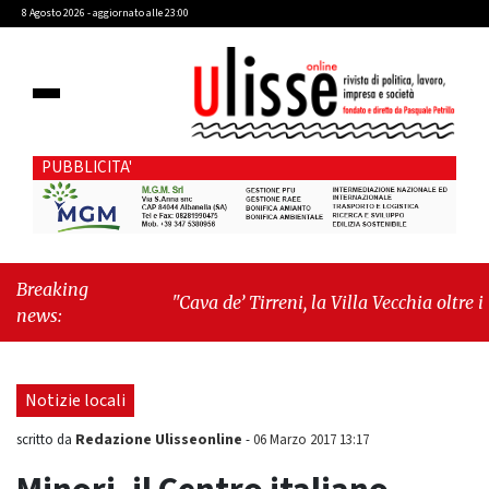
8 Agosto 2026 - aggiornato alle 23:00
PUBBLICITA'
Breaking
"Cava de’ Tirreni, la Villa Vecchia oltre i
news:
vandali: il vero nodo è il senso di comunità"
-
"Cava de’ Tirreni, La Fratellanza sull'ultima
seduta consiliare: “Serve chiarezza!”"
Notizie locali
Redazione Ulisseonline
scritto da
-
06 Marzo 2017 13:17