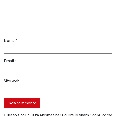
Nome
*
Email
*
Sito web
Questo sito utilizza Akismet per ridurre lo spam.
Scopri come