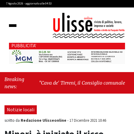
7 Agosto 2026 - aggiornato alle 04:53
PUBBLICITA'
Breaking
"Cava de' Tirreni, il Consiglio comunale conferma
news:
Sara Fariello. L'opposizione lascia l'aula al momento
del voto"
-
"Vietri sul Mare, giornata storica: la
ceramica ammessa alla fase europea per l’IGP"
Notizie locali
Redazione Ulisseonline
scritto da
-
17 Dicembre 2021 10:46