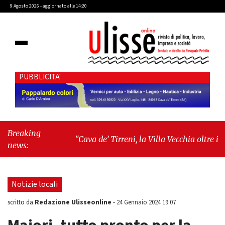
9 Agosto 2026 - aggiornato alle 14:20
PUBBLICITA'
Breaking
"Cava de’ Tirreni, la Villa Vecchia oltre i
news:
vandali: il vero nodo è il senso di comunità"
-
"Cava de’ Tirreni, La Fratellanza sull'ultima
seduta consiliare: “Serve chiarezza!”"
Notizie locali
Redazione Ulisseonline
scritto da
-
24 Gennaio 2024 19:07