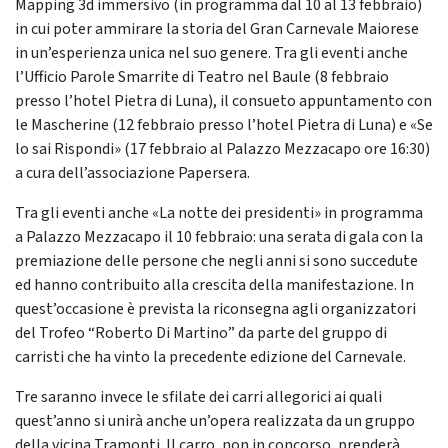
Mapping 3d immersivo (in programma dal 10 al 13 febbraio)
in cui poter ammirare la storia del Gran Carnevale Maiorese
in un’esperienza unica nel suo genere. Tra gli eventi anche
l’Ufficio Parole Smarrite di Teatro nel Baule (8 febbraio
presso l’hotel Pietra di Luna), il consueto appuntamento con
le Mascherine (12 febbraio presso l’hotel Pietra di Luna) e «Se
lo sai Rispondi» (17 febbraio al Palazzo Mezzacapo ore 16:30)
a cura dell’associazione Papersera.
Tra gli eventi anche «La notte dei presidenti» in programma
a Palazzo Mezzacapo il 10 febbraio: una serata di gala con la
premiazione delle persone che negli anni si sono succedute
ed hanno contribuito alla crescita della manifestazione. In
quest’occasione è prevista la riconsegna agli organizzatori
del Trofeo “Roberto Di Martino” da parte del gruppo di
carristi che ha vinto la precedente edizione del Carnevale.
Tre saranno invece le sfilate dei carri allegorici ai quali
quest’anno si unirà anche un’opera realizzata da un gruppo
della vicina Tramonti. Il carro, non in concorso, prenderà