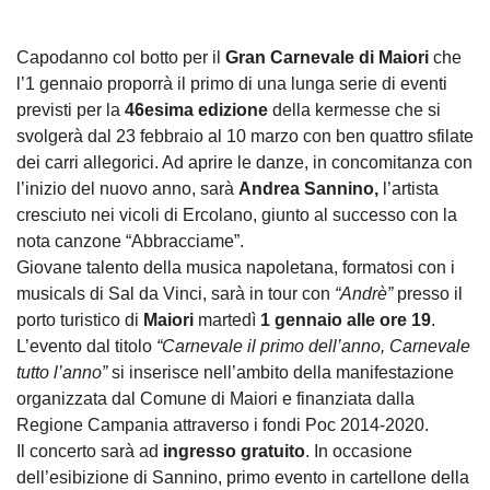
Capodanno col botto per il
Gran Carnevale di Maiori
che
l’1 gennaio proporrà il primo di una lunga serie di eventi
previsti per la
46esima edizione
della kermesse che si
svolgerà dal 23 febbraio al 10 marzo con ben quattro sfilate
dei carri allegorici. Ad aprire le danze, in concomitanza con
l’inizio del nuovo anno, sarà
Andrea Sannino,
l’artista
cresciuto nei vicoli di Ercolano, giunto al successo con la
nota canzone “Abbracciame”.
Giovane talento della musica napoletana, formatosi con i
musicals di Sal da Vinci, sarà in tour con
“Andrè”
presso il
porto turistico di
Maiori
martedì
1 gennaio alle ore 19
.
L’evento dal titolo
“Carnevale il primo dell’anno, Carnevale
tutto l’anno”
si inserisce nell’ambito della manifestazione
organizzata dal Comune di Maiori e finanziata dalla
Regione Campania attraverso i fondi Poc 2014-2020.
Il concerto sarà ad
ingresso gratuito
.
In occasione
dell’esibizione di Sannino, primo evento in cartellone della