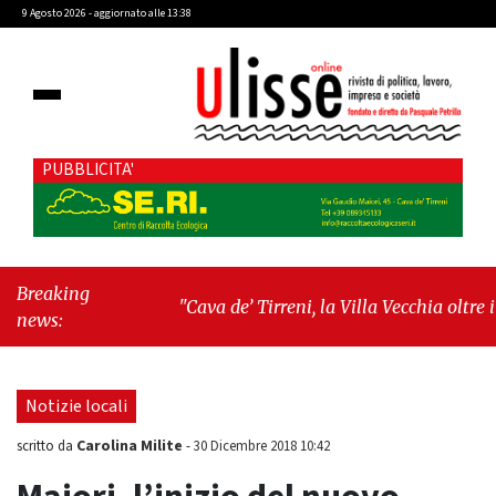
9 Agosto 2026 - aggiornato alle 13:38
PUBBLICITA'
Breaking
"Cava de’ Tirreni, la Villa Vecchia oltre i
news:
vandali: il vero nodo è il senso di comunità"
-
"Cava de’ Tirreni, La Fratellanza sull'ultima
seduta consiliare: “Serve chiarezza!”"
Notizie locali
Carolina Milite
scritto da
-
30 Dicembre 2018 10:42