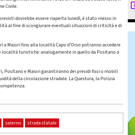
e Civile.
mprevisti dovrebbe essere riaperta lunedì, è stato messo in
tà al fine di scongiurare eventuali situazioni di criticità e di
tri a Maiori fino alla località Capo d’Orso potranno accedere
le località turistiche: analogamente in quello da Positano a
ri, Positano e Maiori garantiranno dei presidi fissi o mobili
luidità della circolazione stradale. La Questura, la Polizia
i competenza.
salerno
strada statale