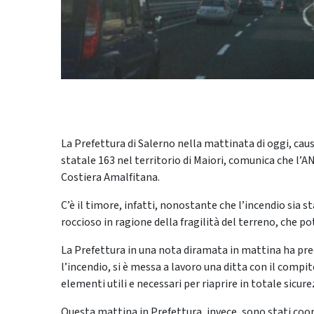
La Prefettura di Salerno nella mattinata di oggi, caus
statale 163 nel territorio di Maiori, comunica che l’A
Costiera Amalfitana.
C’è il timore, infatti, nonostante che l’incendio sia 
roccioso in ragione della fragilità del terreno, che p
La Prefettura in una nota diramata in mattina ha preci
l’incendio, si è messa a lavoro una ditta con il compit
elementi utili e necessari per riaprire in totale sicure
Questa mattina in Prefettura, invece, sono stati coordi