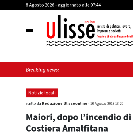
8 Agosto 2026 - aggiornato alle 07:44
"Cava de' Tirreni, 
Breaking news:
Notizie locali
Redazione Ulisseonline
scritto da
-
10 Agosto 2019 13:20
Maiori, dopo l’incendio di 
Costiera Amalfitana