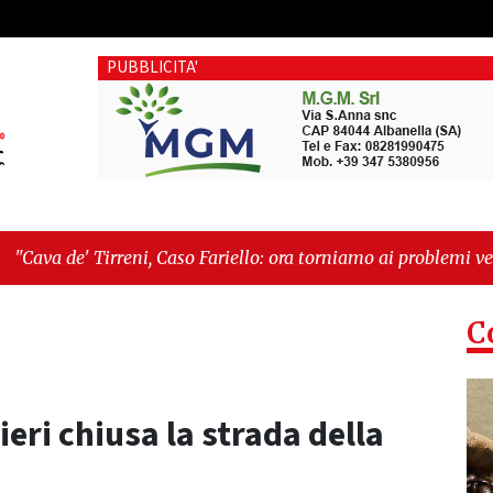
PUBBLICITA'
Caso Fariello: ora torniamo ai problemi veri"
-
"Cava de' Tirr
C
ieri chiusa la strada della