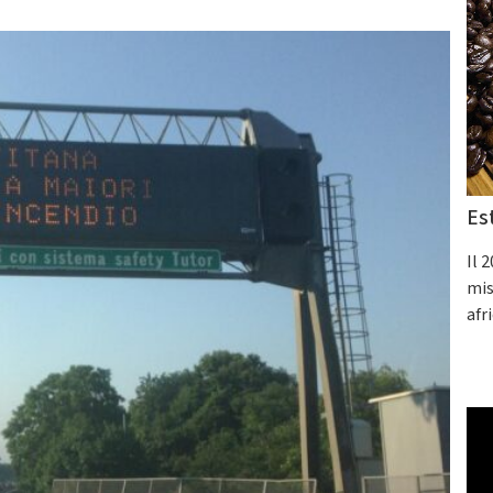
Es
Il 
mis
afr