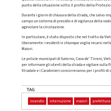
punto della situazione sotto il profilo della Protezion
Durante i giorni di chiusura della strada, che salvo i
campo un sistema di presidio e di vigilanza della viabili
agevolare la circolazione.
In particolare, è stato disposto che nel tratto da Vie
liberamente i residenti e chiunque voglia recarsi nel
Maiori.
Le polizie municipali di Salerno, Cava de’ Tirreni, Viet
per informare gli utenti della strada e vigilare sulla f
Stradale e i Carabinieri concorreranno per i profili d
TAG
incendio
interruzione
maiori
prefettura