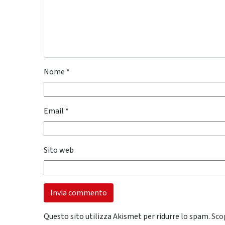
Nome
*
Email
*
Sito web
Questo sito utilizza Akismet per ridurre lo spam.
Sco