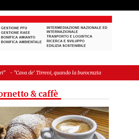
eni, quando la burocrazia dimentica perché esiste"
ornetto & caffè