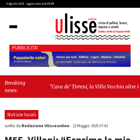
9 Agosto 2026 - aggiornato alle 09:08
PUBBLICITA'
Breaking
"Cava de’ Tirreni, la Villa Vecchia oltre i
news:
vandali: il vero nodo è il senso di comunità"
-
"Cava de’ Tirreni, La Fratellanza sull'ultima
seduta consiliare: “Serve chiarezza!”"
Notizie locali
Redazione Ulisseonline
scritto da
-
22 Maggio 2025 07:42