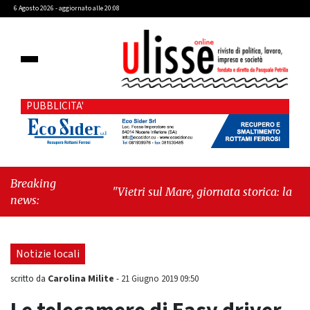
6 Agosto 2026 - aggiornato alle 20:08
PUBBLICITA'
Breaking
"Vietri sul Mare, giornata storica: la ceramica
news:
ammessa alla fase europea per l’IGP"
-
"Hudson Yards: qui New York morde il
futuro"
Notizie locali
Carolina Milite
scritto da
-
21 Giugno 2019 09:50