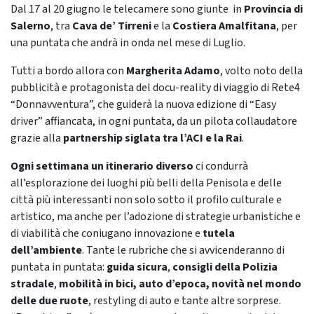
Dal 17 al 20 giugno le telecamere sono giunte in
Provincia di
Salerno
, tra
Cava de’ Tirreni
e la
Costiera Amalfitana
, per
una puntata che andrà in onda nel mese di Luglio.
Tutti a bordo allora con
Margherita Adamo
, volto noto della
pubblicità e protagonista del docu-reality di viaggio di Rete4
“Donnavventura”, che guiderà la nuova edizione di “Easy
driver” affiancata, in ogni puntata, da un pilota collaudatore
grazie alla
partnership siglata tra l’ACI e la Rai
.
Ogni settimana un itinerario diverso
ci condurrà
all’esplorazione dei luoghi più belli della Penisola e delle
città più interessanti non solo sotto il profilo culturale e
artistico, ma anche per l’adozione di strategie urbanistiche e
di viabilità che coniugano innovazione e
tutela
dell’
ambiente
. Tante le rubriche che si avvicenderanno di
puntata in puntata:
guida sicura
,
consigli della Polizia
stradale
,
mobilità in bici, auto d’epoca, novità nel mondo
delle due ruote
, restyling di auto e tante altre sorprese.