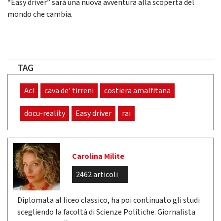
“Easy driver” sarà una nuova avventura alla scoperta del
mondo che cambia.
TAG
Aci
cava de' tirreni
costiera amalfitana
docu-reality
Easy driver
rai
Carolina Milite
2462 articoli
Diplomata al liceo classico, ha poi continuato gli studi
scegliendo la facoltà di Scienze Politiche. Giornalista