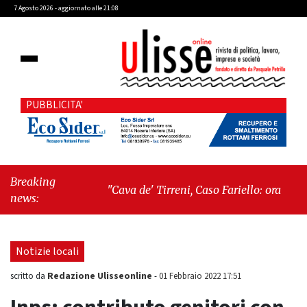
7 Agosto 2026 - aggiornato alle 21:08
PUBBLICITA'
Breaking
"Cava de' Tirreni, Caso Fariello: ora torniamo
news:
ai problemi veri"
-
"Cava de' Tirreni, quando
la burocrazia dimentica perché esiste"
Notizie locali
Redazione Ulisseonline
scritto da
-
01 Febbraio 2022 17:51