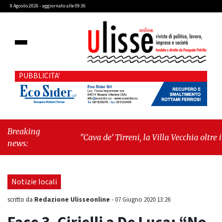
9 Agosto 2026 - aggiornato alle 09:36
PUBBLICITA'
Breaking
"Cava de’ Tirreni, la Villa Vecchia oltre i
news:
vandali: il vero nodo è il senso di comunità"
-
"Cava de’ Tirreni, La Fratellanza sull'ultima
seduta consiliare: “Serve chiarezza!”"
Notizie locali
Redazione Ulisseonline
scritto da
-
07 Giugno 2020 13:26