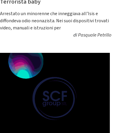
Terrorista baby
Arrestato un minorenne che inneggiava all’Isis e
diffondeva odio neonazista. Nei suoi dispositivi trovati
video, manuali e istruzioni per
di
Pasquale Petrillo