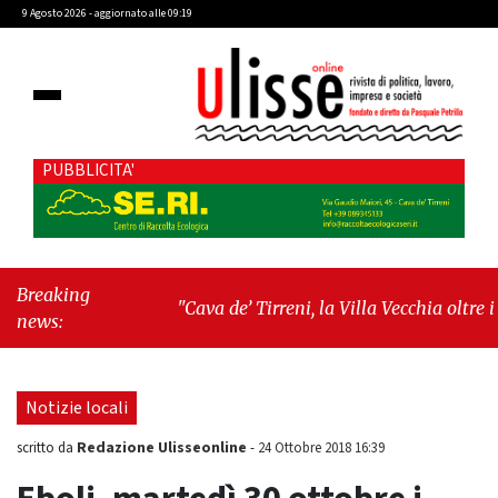
9 Agosto 2026 - aggiornato alle 09:19
PUBBLICITA'
Breaking
"Cava de’ Tirreni, la Villa Vecchia oltre i
news:
vandali: il vero nodo è il senso di comunità"
-
"Cava de’ Tirreni, La Fratellanza sull'ultima
seduta consiliare: “Serve chiarezza!”"
Notizie locali
Redazione Ulisseonline
scritto da
-
24 Ottobre 2018 16:39