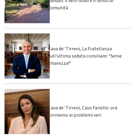
vandali: il vero nodo è il senso di
comunità
Cava de’ Tirreni, La Fratellanza
sull'ultima seduta consiliare: “Serve
chiarezza!”
Cava de' Tirreni, Caso Fariello: ora
torniamo ai problemi veri