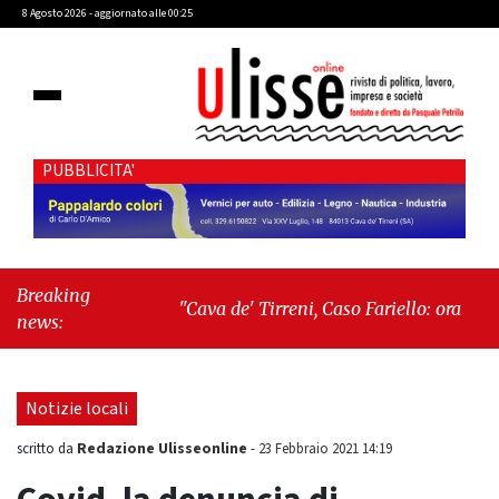
8 Agosto 2026 - aggiornato alle 00:25
PUBBLICITA'
Breaking
"Cava de' Tirreni, Caso Fariello: ora torniamo
news:
ai problemi veri"
-
"Cava de' Tirreni, quando
la burocrazia dimentica perché esiste"
Notizie locali
Redazione Ulisseonline
scritto da
-
23 Febbraio 2021 14:19