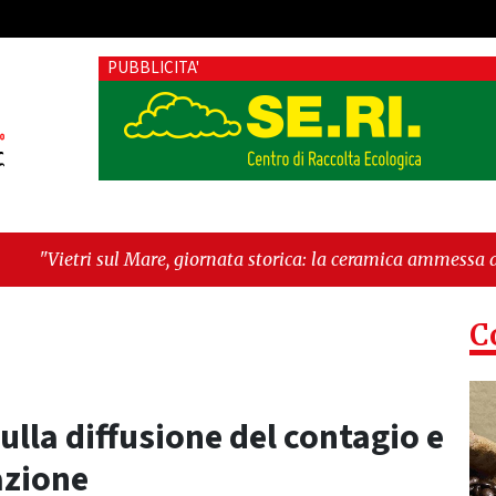
PUBBLICITA'
e, giornata storica: la ceramica ammessa alla fase europea per 
C
 sulla diffusione del contagio e
azione