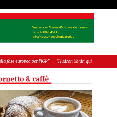
l’IGP"
-
"Hudson Yards: qui New York morde il
ornetto & caffè