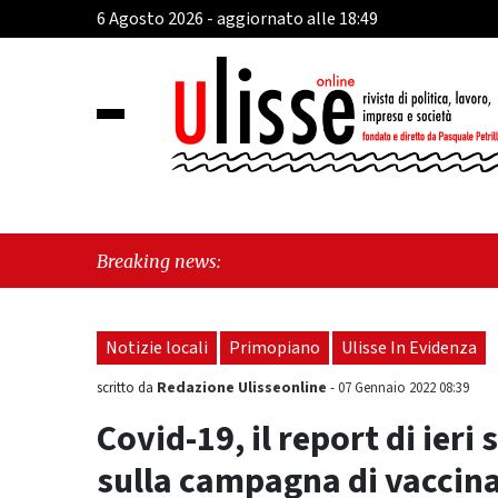
6 Agosto 2026 - aggiornato alle 18:49
"Vietri sul Mar
Breaking news:
futuro"
Notizie locali
Primopiano
Ulisse In Evidenza
Redazione Ulisseonline
scritto da
-
07 Gennaio 2022 08:39
Covid-19, il report di ieri
sulla campagna di vaccin