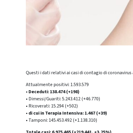
Questi i dati relativi ai casi di contagio di coronavirus a
Attualmente positivi: 1.593.579
• Deceduti: 138.474 (+198)
• Dimessi/Guariti: 5.243.412 (+46.770)
• Ricoverati: 15.294 (+502)
• di cui in Terapia Intensiva: 1.467 (+39)
• Tamponi: 145.453.492 (+1.138.310)
Totale casi: 6.975.465 (+219.441, +3,25%)