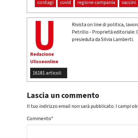
contagi
covid
regione campania
vaccini
Rivista on line di politica, lav
Petrillo - Proprietà editoriale:
presieduta da Silvia Lamberti.
Redazione
Ulisseonline
16181 articoli
Lascia un commento
Il tuo indirizzo email non sarà pubblicato.
I campi ob
Commento
*