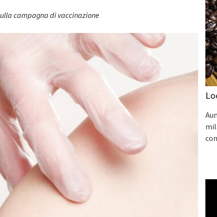
 e sulla campagna di vaccinazione
Lo
Aum
mil
con