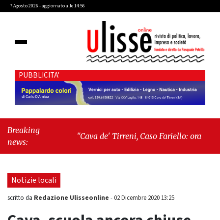
7 Agosto 2026 - aggiornato alle 14:56
PUBBLICITA'
Breaking
"Cava de' Tirreni, Caso Fariello: ora torniamo
news:
ai problemi veri"
-
"Cava de' Tirreni, quando
la burocrazia dimentica perché esiste"
Notizie locali
Redazione Ulisseonline
scritto da
-
02 Dicembre 2020 13:25