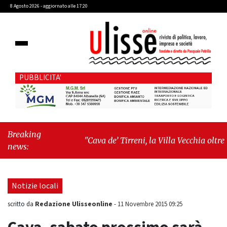
8 Agosto 2026 - aggiornato alle 17:20
PUBBLICITA'
Breaking
"Cava de’ Tirreni, la Villa Vecchia oltre i
news:
vandali: il vero nodo è il senso di
comunità"
-
"Cava de’ Tirreni, La
Fratellanza sull'ultima seduta consiliare:
Notizie locali
“Serve chiarezza!”"
Redazione Ulisseonline
scritto da
-
11 Novembre 2015 09:25